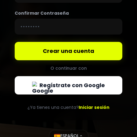
Confirmar Contraseña
Crear una cuenta
O continuar con
Regístrate con Google
¿Ya tienes una cuenta?
Iniciar sesión
ESPAÑOL
expand_less