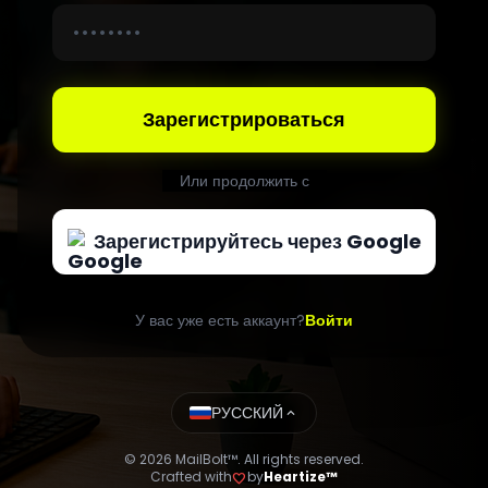
Зарегистрироваться
Или продолжить с
Зарегистрируйтесь через Google
У вас уже есть аккаунт?
Войти
РУССКИЙ
expand_less
© 2026 MailBolt™. All rights reserved.
Crafted with
by
Heartize™
favorite