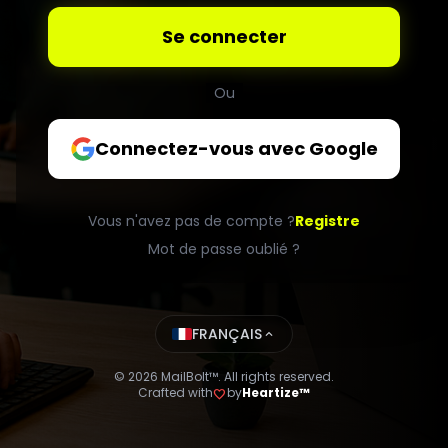
Se connecter
Ou
Connectez-vous avec Google
Vous n'avez pas de compte ?
Registre
Mot de passe oublié ?
FRANÇAIS
expand_less
© 2026 MailBolt™. All rights reserved.
Crafted with
by
Heartize™
favorite